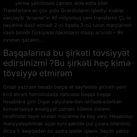
yerinə yetirilməsi zamanı əldə edilə bilər.
Transferlərə ən çox pulu Qvardiolanın işlədiyi klublar
xərcləyib “Arsenal”ın 40 milyonluq yeni transferini ÇL-in
heyətinə daxil etmədi 2-ci liqada 3-cü turun matçlarının
vaxtı bilindi Türkiyədə hakimlərin maaşı artırıldı – Bir
oyunun qazancı…
Başqalarına bu şirkəti tövsiyyət
edirsinizmi ?Bu şirkəti heç kimə
tövsiyyə etmirəm
Gmail yaziram hesabi bərpa et səyfəsinə girirəm yeni
kod aliram hamisindada nəticədə başqa başqa
hesablara girir Digər valyutalardan istifadə edərkən
konvertasiya əməliyyat zamanı ödəmə sistemi
tərəfindən təyin olunan məzənnə ilə baş verir. Hesabınızı
maliyyələşdirmək üçün eyni şəkildə pul çıxara bilərsiniz.
Ərizə 5 dəqiqədən bir saata qədər işlənir. Seçim yalnız