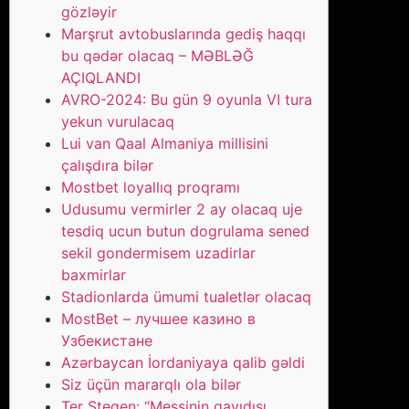
gözləyir
Marşrut avtobuslarında gediş haqqı
bu qədər olacaq – MƏBLƏĞ
AÇIQLANDI
AVRO-2024: Bu gün 9 oyunla VI tura
yekun vurulacaq
Lui van Qaal Almaniya millisini
çalışdıra bilər
Mostbet loyallıq proqramı
Udusumu vermirler 2 ay olacaq uje
tesdiq ucun butun dogrulama sened
sekil gondermisem uzadirlar
baxmirlar
Stadionlarda ümumi tualetlər olacaq
MostBet – лучшее казино в
Узбекистане
Azərbaycan İordaniyaya qalib gəldi
Siz üçün mararqlı ola bilər
Ter Ştegen: “Messinin qayıdışı