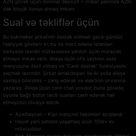
AZN iştirak üçün minimal depozit + Fribet şəklində AZN-
dək böyük bonus almaq imkanı
Sual və təkliflər üçün
Bu bukmeker şirkətinin dəstək xidməti gecə-gündüz
fəaliyyət göstərir ki, bu da mərc edənə istənilən
saniyədə texniki mütəxəssisə yardım üçün müraciət
etməyə imkan verir. Əlaqə üçün ofis saytının əsas
menyusuna daxil olmaq və “Canlı dəstək” funksiyasını
seçmək lazımdır. Şirkət əməkdaşları ilə iki yolla əlaqə
saxlaya bilərsiniz – zəng edərək və elektron ünvanına
yazaraq. Əlaqə üçün canlı chat yoxdur, buna görədə,
oyunla bağlı bütün təcili sualları zənh edərək həll
etməyinizi tövsiyə edirik.
Azərbaycan – Kipr matçının hakimləri açıqlandı
Həyət yani sahədə yaşamaq üçün 100kv ev
mövcuddur.
Bağ Abşeron rayonu Novxanı qəsəbəsində (Körpü