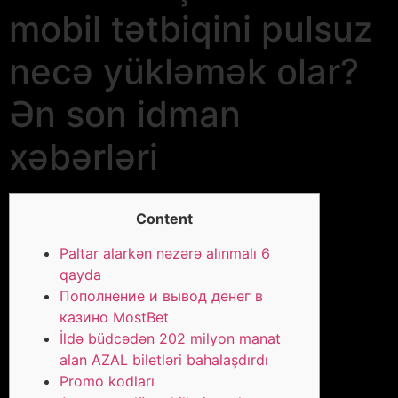
mobil tətbiqini pulsuz
necə yükləmək olar?
Ən son idman
xəbərləri
Content
Paltar alarkən nəzərə alınmalı 6
qayda
Пополнение и вывод денег в
казино MostBet
İldə büdcədən 202 milyon manat
alan AZAL biletləri bahalaşdırdı
Promo kodları