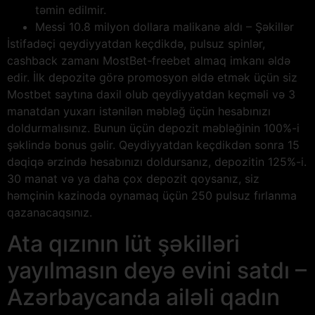
təmin edilmir.
Messi 10.8 milyon dollara malikanə aldı – Şəkillər
İstifadəçi qeydiyyatdan keçdikdə, pulsuz spinlər,
cashback zamanı MostBet-freebet almaq imkanı əldə
edir. İlk depozitə görə promosyon əldə etmək üçün siz
Mostbet saytına daxil olub qeydiyyatdan keçməli və 3
manatdan yuxarı istənilən məbləğ üçün hesabınızı
doldurmalısınız. Bunun üçün depozit məbləğinin 100%-i
şəklində bonus gəlir. Qeydiyyatdan keçdikdən sonra 15
dəqiqə ərzində hesabınızı doldursanız, depozitin 125%-i.
30 manat və ya daha çox depozit qoysanız, siz
həmçinin kazinoda oynamaq üçün 250 pulsuz fırlanma
qazanacaqsınız.
Ata qızının lüt şəkilləri
yayılmasın deyə evini satdı –
Azərbaycanda ailəli qadın