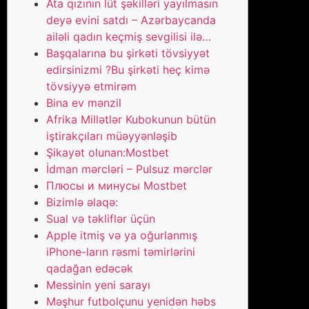
Ata qızının lüt şəkilləri yayılmasın
deyə evini satdı – Azərbaycanda
ailəli qadın keçmiş sevgilisi ilə…
Başqalarına bu şirkəti tövsiyyət
edirsinizmi ?Bu şirkəti heç kimə
tövsiyyə etmirəm
Bina ev mənzil
Afrika Millətlər Kubokunun bütün
iştirakçıları müəyyənləşib
Şikayət olunan:Mostbet
İdman mərcləri – Pulsuz mərclər
Плюcы и минуcы Mostbet
Bizimlə əlaqə:
Sual və təkliflər üçün
Apple itmiş və ya oğurlanmış
iPhone-ların rəsmi təmirlərini
qadağan edəcək
Messinin yeni sarayı
Məşhur futbolçunu yenidən həbs