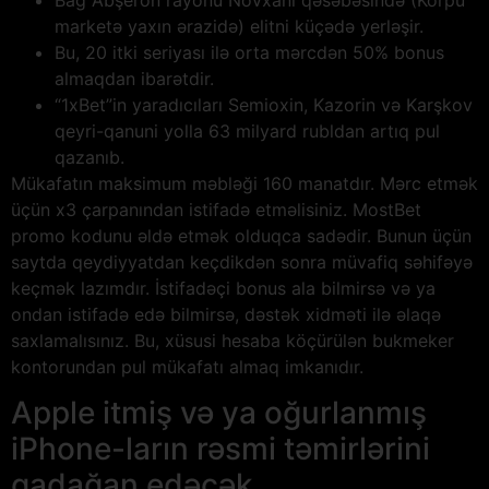
marketə yaxın ərazidə) elitni küçədə yerləşir.
Bu, 20 itki seriyası ilə orta mərcdən 50% bonus
almaqdan ibarətdir.
“1xBet”in yaradıcıları Semioxin, Kazorin və Karşkov
qeyri-qanuni yolla 63 milyard rubldan artıq pul
qazanıb.
Mükafatın maksimum məbləği 160 manatdır. Mərc etmək
üçün x3 çarpanından istifadə etməlisiniz. MostBet
promo kodunu əldə etmək olduqca sadədir. Bunun üçün
saytda qeydiyyatdan keçdikdən sonra müvafiq səhifəyə
keçmək lazımdır. İstifadəçi bonus ala bilmirsə və ya
ondan istifadə edə bilmirsə, dəstək xidməti ilə əlaqə
saxlamalısınız. Bu, xüsusi hesaba köçürülən bukmeker
kontorundan pul mükafatı almaq imkanıdır.
Apple itmiş və ya oğurlanmış
iPhone-ların rəsmi təmirlərini
qadağan edəcək