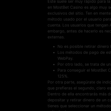
Este suele ser muy rápido para l
en MostBet Casino es algo muy se
exclusivos del sitio. Ten en ment
método usado por el usuario para d
cuenta. Los usuarios que tengan A
embargo, antes de hacerlo es nec
externas.
No es posible retirar dinero
Los métodos de pago de este
WebPay.
Por otro lado, se trata de 
Para conseguir el MostBet C
125%.
Por otra parte, asegúrate de indi
que prefieras el segundo, claro e
Dentro de ella encontrarás más de
depositar y retirar dinero de un c
tienes que seleccionar un método 