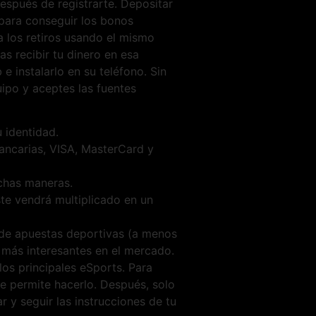
espués de registrarte. Depositar
 para conseguir los bonos
a los retiros usando el mismo
as recibir tu dinero en esa
 instalarlo en su teléfono. Sin
ipo y aceptes las fuentes
 identidad.
ancarias, VISA, MasterCard y
uchas maneras.
te vendrá multiplicado en un
a de apuestas deportivas (a menos
 más interesantes en el mercado.
los principales eSports. Para
 te permite hacerlo. Después, solo
r y seguir las instrucciones de tu