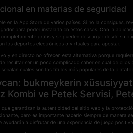
cional en materias de seguridad
le en la App Store de varios países. Si no la consigues, rev
gador para poder instalarla en estos casos. Con la aplicac
 completamente gratis y se pueden descargar desde su pág
n los deportes electrónicos o virtuales para apostar.
ivo y en directo no ofrecen esta alternativa porque requie
ede resultar ser un poco complicado saber en cuál de ellos 
señalan cuáles son los títulos más populares de la platafo
can: bukmeykerin xüsusiyyətl
az Kombi ve Petek Servisi, Pe
ue garantizan la autenticidad del sitio web y la protecció
cionante, pero es importante hacerlo siempre de manera seg
te ayudarán a disfrutar de una experiencia de juego positiva