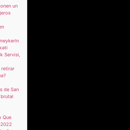
ponen un
jeros
en
meykerin
kəti
 Servisi,
retirar
ea?
as de San
 brutal
o Que
 2022