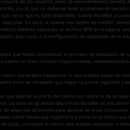
a mayoría de los usuarios, pero, te recomendamos hacerlo d
ncillo, por lo que no deberías tener problemas en hacerlo
e que, salvo que no esté disponible, Casino MostBet proces
epositar. Es decir, si usaste una tarjeta de crédito, deberí
ndroid deberán descargar el archivo APK en la página web e
esario que vayas a la configuración de seguridad de tu equ
 hasta que hayas completado el proceso de validación de tu
 casino en línea incluyen criptomonedas, transferencias b
un casino que acepta Paypal por lo que puedes pagar de m
asino bono es necesario que hagas tu primer depósito y es
car que quieres la oferta del casino por sobre la de la cas
stá). La casa de apuestas deportivas MostBet es una de las
 30 deportes diferentes para apostar en línea, incluyendo 
asino online tienes que registrarte y clicar en el botón que
de pago, introducir el monto que quieres depositar o retira