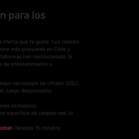
n para los
 oferta que te guste. Los casinos
line más populares en Chile y
ataformas han revolucionado la
s de entretenimiento y
mejor tecnología de cifrado (SSL).
 el Juego Responsable.
nes exclusivos.
a superficie de césped real, lo
stbet
¡Tendrás 15 minutos