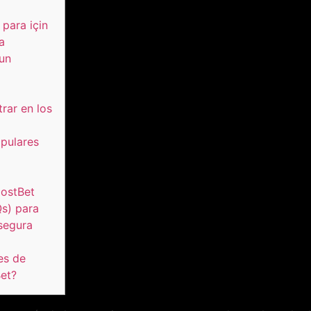
 para için
a
lun
rar en los
opulares
MostBet
Qs) para
segura
es de
et?