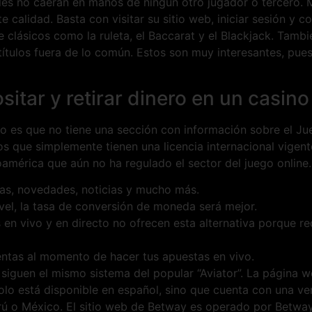
les no caerán en manos de ningún otro jugador o tercero.
 calidad. Basta con visitar su sitio web, iniciar sesión y c
 clásicos como la ruleta, el Baccarat y el Blackjack. Tamb
ítulos fuera de lo común. Estos son muy interesantes, pue
tar y retirar dinero en un casino 
 es que no tiene una sección con información sobre el Ju
los que simplemente tienen una licencia internacional vigent
américa que aún no ha regulado el sector del juego online.
rtas, novedades, noticias y mucho más.
el, la tasa de conversión de moneda será mejor.
 en vivo y en directo no ofrecen esta alternativa porque r
ntas al momento de hacer tus apuestas en vivo.
 siguen el mismo sistema del popular “Aviator”. La página w
lo está disponible en español, sino que cuenta con una vers
 o México. El sitio web de Betway es operado por Betway 